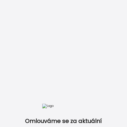
 často nejspolehlivější.
i osobně přítomni.
up.
ku. Originální etiketa povýší pálenku na jedinečný dárek.
Omlouváme se za aktuální