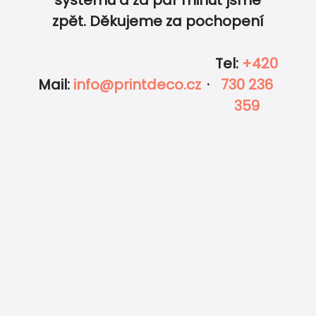
systému a za pár minut jsme
zpět. Děkujeme za pochopení
Tel
:
+420
Mail
:
info@printdeco.cz
·
730 236
359