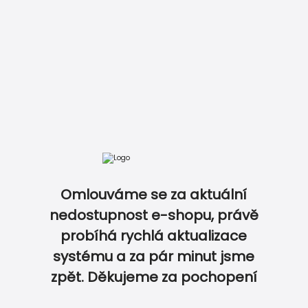
Zobrazit kompletní ceník
DOKONALE SLADĚNÝ SET NA OSLAVU...
Omlouváme se za aktuální
nedostupnost e-shopu, právě
probíhá rychlá aktualizace
0
0
systému a za pár minut jsme
zpět. Děkujeme za pochopení