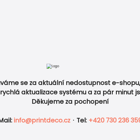
tba
Recenze
Vzory papírů
Kontakt
+420 730 23
váme se za aktuální nedostupnost e-shopu,
rychlá aktualizace systému a za pár minut j
 ve stejném designu a slaďte tak dokonale všechny ti
Děkujeme za pochopení
ný produkt v tomto designu? Napište nám vaši představu a
IKETY
FOTO
OBÁLKY
DOPLNKY
Mail
:
info@printdeco.cz
·
Tel
:
+420 730 236 35