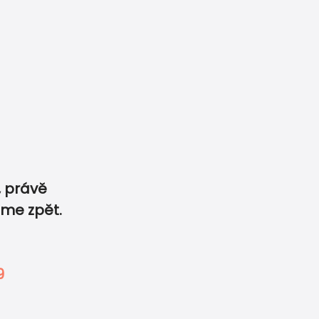
6 359
info@printdeco.cz
 právě
sme zpět.
skoviny na vaši oslavu
0
0
 rádi jej zpracujeme.
-
9