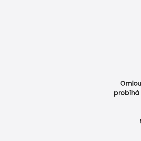
Naše garance
Jak objednat
Jak objednat jmenovky
Doprava & Pla
Omlou
probíhá 
Vyberte si z produktů
Nenašli jste vytouže
SVATBA
OSLAVA
ET