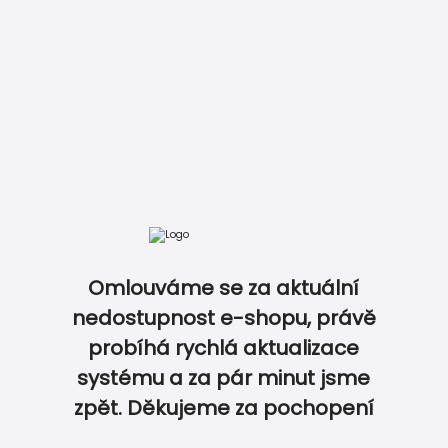
Zobrazit kompletní ceník
DOKONALE SLADĚNÝ SET NA OSLAVU...
Omlouváme se za aktuální
nedostupnost e-shopu, právě
probíhá rychlá aktualizace
0
0
systému a za pár minut jsme
zpět. Děkujeme za pochopení