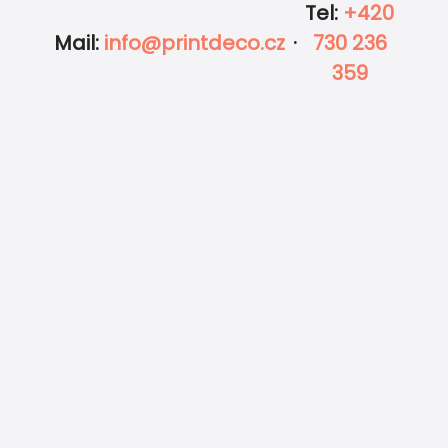
Tel
:
+420
Mail
:
info@printdeco.cz
·
730 236
m působí moderně a stylově, úprava zdarma přes online editor, kvalitní t
359
NÁVRH OD GRAFIKA
POPLATEK
80.00
KČ