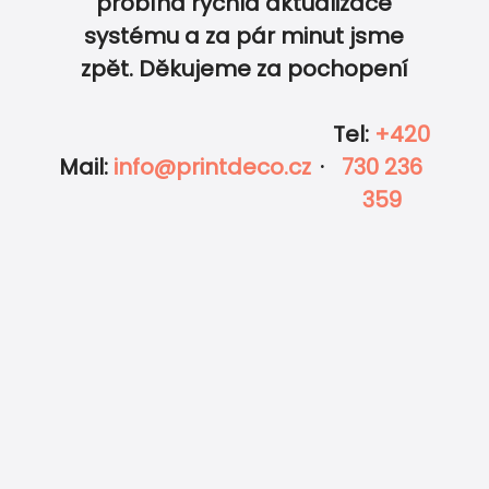
probíhá rychlá aktualizace
0
0
systému a za pár minut jsme
zpět. Děkujeme za pochopení
Tel
:
+420
Mail
:
info@printdeco.cz
·
730 236
359