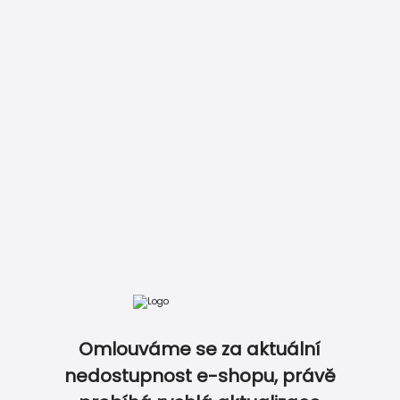
Vložit do košíku
Zobrazit kompletní ceník
Omlouváme se za aktuální
DOKONALE SLADĚNÝ SVATEBNÍ SET…
nedostupnost e-shopu, právě