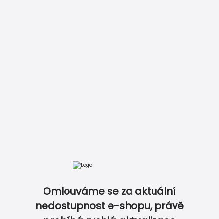
Vložit do košíku
Zobrazit kompletní ceník
Omlouváme se za aktuální
DOKONALE SLADĚNÝ SVATEBNÍ SET…
nedostupnost e-shopu, právě