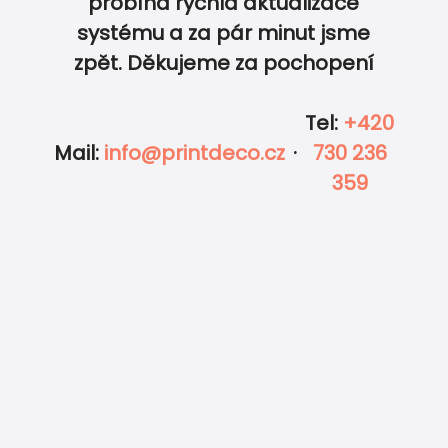
probíhá rychlá aktualizace
0
0
systému a za pár minut jsme
zpět. Děkujeme za pochopení
Tel
:
+420
Mail
:
info@printdeco.cz
·
730 236
359