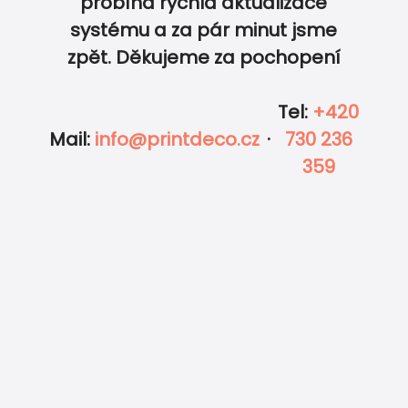
probíhá rychlá aktualizace
0
0
systému a za pár minut jsme
zpět. Děkujeme za pochopení
Tel
:
+420
Mail
:
info@printdeco.cz
·
730 236
359