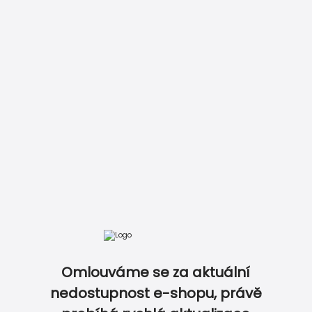
Vložit do košíku
Zobrazit kompletní ceník
Omlouváme se za aktuální
DOKONALE SLADĚNÝ SVATEBNÍ SET…
nedostupnost e-shopu, právě