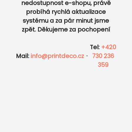
nedostupnost e-shopu, právě
probíhá rychlá aktualizace
DOKONALE SLADĚNÝ SVATEBNÍ SET…
0
0
systému a za pár minut jsme
zpět. Děkujeme za pochopení
Tel
:
+420
Mail
:
info@printdeco.cz
·
730 236
359