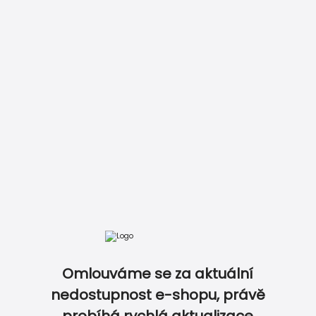
Vložit do košíku
Zobrazit kompletní ceník
Omlouváme se za aktuální
DOKONALE SLADĚNÝ SVATEBNÍ SET…
nedostupnost e-shopu, právě
probíhá rychlá aktualizace