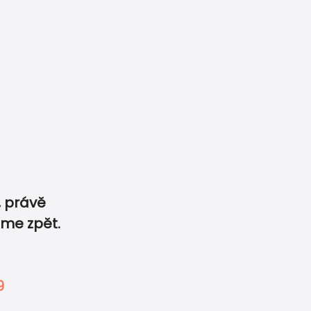
6 359
info@printdeco.cz
 právě
 svatební tiskoviny
sme zpět.
 rádi jej zpracujeme.
0
0
-
9