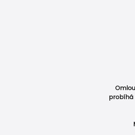
Naše garance
Jak objednat
Jak objednat jmenovky
Doprava & Pla
Omlou
Vyberte si z produ
probíhá 
Nenašli jste vytouže
SVATBA
OSLAVA
ET