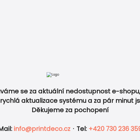
tba
Recenze
Vzory papírů
Kontakt
+420 730 23
váme se za aktuální nedostupnost e-shopu,
ktů ve stejném designu a slaďte tak dokonale všechny
rychlá aktualizace systému a za pár minut j
ný produkt v tomto designu? Napište nám vaši představu a
Děkujeme za pochopení
IKETY
FOTO
OBÁLKY
DOPLNKY
Mail
:
info@printdeco.cz
·
Tel
:
+420 730 236 35