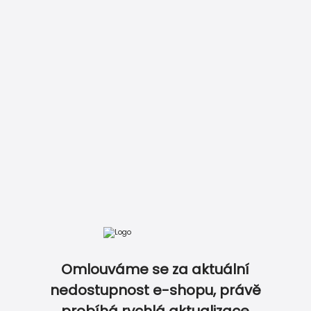
Vložit do košíku
Zobrazit kompletní ceník
Omlouváme se za aktuální
DOKONALE SLADĚNÝ SVATEBNÍ SET…
nedostupnost e-shopu, právě
probíhá rychlá aktualizace