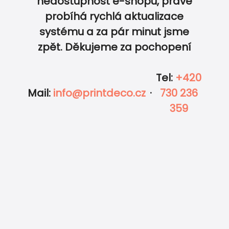
nedostupnost e-shopu, právě
probíhá rychlá aktualizace
0
0
systému a za pár minut jsme
DOKONALE SLADĚNÝ SVATEBNÍ SET…
zpět. Děkujeme za pochopení
Tel
:
+420
Mail
:
info@printdeco.cz
·
730 236
359