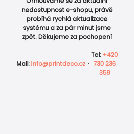
Omlouváme se za aktuální
nedostupnost e-shopu, právě
probíhá rychlá aktualizace
0
0
systému a za pár minut jsme
zpět. Děkujeme za pochopení
Tel
:
+420
Mail
:
info@printdeco.cz
·
730 236
359