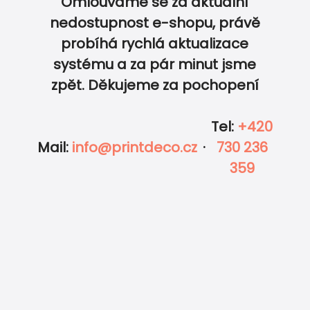
Omlouváme se za aktuální
nedostupnost e-shopu, právě
probíhá rychlá aktualizace
0
0
systému a za pár minut jsme
zpět. Děkujeme za pochopení
Tel
:
+420
Mail
:
info@printdeco.cz
·
730 236
359