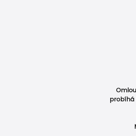
Naše garance
Jak objednat
Jak objednat jmenovky
Doprava & Pla
Vyberte si z produkt
Omlou
probíhá 
SVATBA
OSLAVA
ET
Online úprava zdarma
Exp