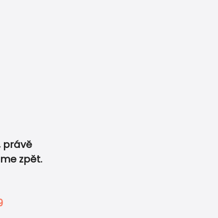
6 359
info@printdeco.cz
velikonoční tiskoviny
 právě
sme zpět.
0
0
-
9
ivů
Garance ceny a kv