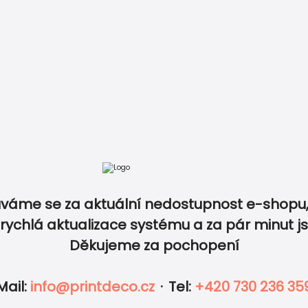
tba
Recenze
Vzory papírů
Kontakt
+420 730 23
ů ve stejném designu a slaďte tak dokonale všechny 
váme se za aktuální nedostupnost e-shopu,
rychlá aktualizace systému a za pár minut j
Děkujeme za pochopení
IKETY
FOTO
OBÁLKY
DOPLNKY
Mail
:
info@printdeco.cz
·
Tel
:
+420 730 236 35
resní tisk a doručení
Mnoho mot