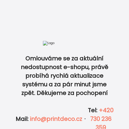
Omlouváme se za aktuální
vytvořit osobní rodinné přání z vlastních vzpomínek. Úprava zdarma přes o
nedostupnost e-shopu, právě
probíhá rychlá aktualizace
0
0
systému a za pár minut jsme
zpět. Děkujeme za pochopení
Tel
:
+420
NÁVRH OD GRAFIKA
Mail
:
info@printdeco.cz
·
730 236
POPLATEK
180.00
KČ
359