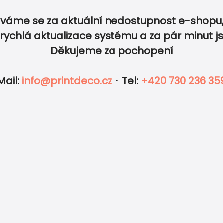
Jak objednat
Všechny svate
váme se za aktuální nedostupnost e-shopu,
Doprava a platba
Všechny tisko
rychlá aktualizace systému a za pár minut j
Děkujeme za pochopení
Nejčastější dotazy
Etikety na vín
IKETY
FOTO
OBÁLKY
DOPLNKY
romí
Odstoupení od smlouvy zde
Etikety na pál
Mail
:
info@printdeco.cz
·
Tel
:
+420 730 236 35
mínky
Tisk vlastního motívu
Obrazy & Plak
Obálky
Fotoprodukty
Obálky
© 2026 - PrintDeco
|
Všetky práv