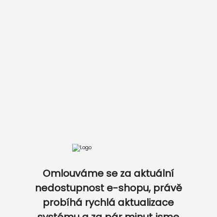
DOKONALE SLADĚNÝ SET NA OSLAVU...
Omlouváme se za aktuální
nedostupnost e-shopu, právě
probíhá rychlá aktualizace
0
0
systému a za pár minut jsme