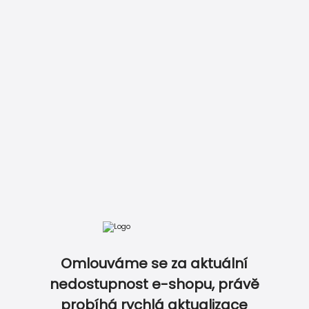
Vložit do košíku
Zobrazit kompletní ceník
Omlouváme se za aktuální
DOKONALE SLADĚNÝ SET NA OSLAVU...
nedostupnost e-shopu, právě
probíhá rychlá aktualizace