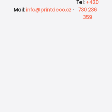
Tel
:
+420
Mail
:
info@printdeco.cz
·
730 236
359
Expresní tisk a rychlé doručení
Garance ceny a 100% kvality