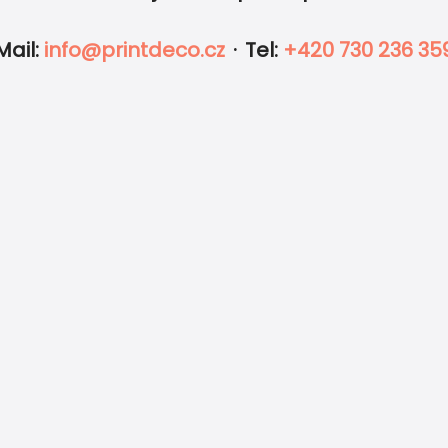
IKETY
FOTO
OBÁLKY
DOPLNKY
od
9.68
Kč
od
14.28
Mail
:
info@printdeco.cz
·
Tel
:
+420 730 236 35
presní tisk a
Tisíce
chlé
objednávek,
oručení
stovky recenzí