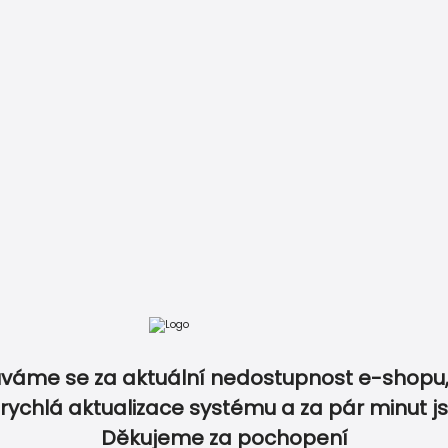
tba
Recenze
Vzory papírů
Kontakt
+420 730 23
váme se za aktuální nedostupnost e-shopu,
rychlá aktualizace systému a za pár minut j
Pozvánka na dětskou oslavu –
Pozvánka
Děkujeme za pochopení
Jednorožec II.