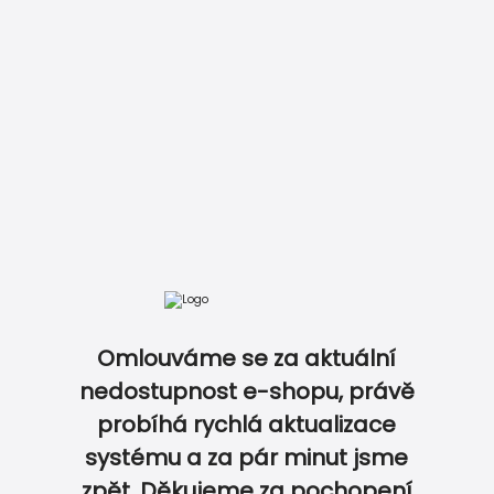
Vložit do košíku
Zobrazit kompletní ceník
Omlouváme se za aktuální
nedostupnost e-shopu, právě
DOKONALE SLADĚNÝ SET NA OSLAVU...
probíhá rychlá aktualizace
0
0
systému a za pár minut jsme
zpět. Děkujeme za pochopení