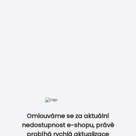
Vložit do košíku
Zobrazit kompletní ceník
Omlouváme se za aktuální
DOKONALE SLADĚNÝ SET NA OSLAVU...
nedostupnost e-shopu, právě
probíhá rychlá aktualizace