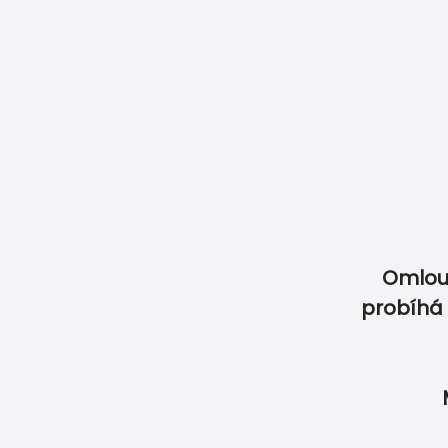
Naše garance
Jak objednat
Jak objednat jmenovky
Doprava & Pla
Omlou
Vyberte si z produktů
probíhá 
Nenašli jste vytouže
SVATBA
OSLAVA
ET