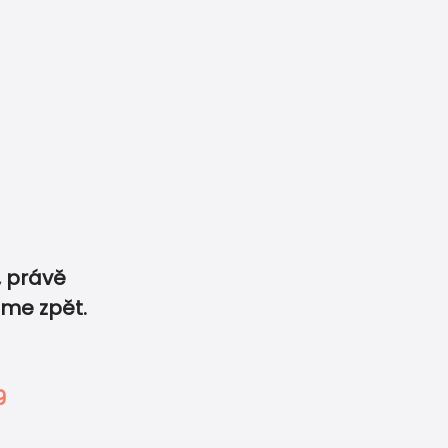
6 359
info@printdeco.cz
 právě
skoviny na vaši oslavu
sme zpět.
 rádi jej zpracujeme.
0
0
-
9