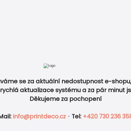
tba
Recenze
Vzory papírů
Kontakt
+420 730 23
váme se za aktuální nedostupnost e-shopu,
 ve stejném designu a slaďte tak dokonale všechny ti
rychlá aktualizace systému a za pár minut j
ný produkt v tomto designu? Napište nám vaši představu a
Děkujeme za pochopení
IKETY
FOTO
OBÁLKY
DOPLNKY
Mail
:
info@printdeco.cz
·
Tel
:
+420 730 236 35