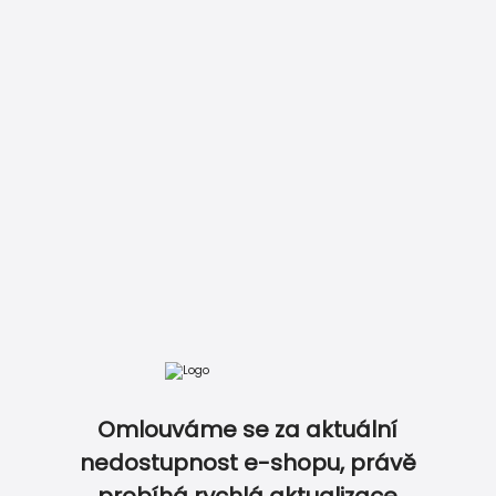
Vložit do košíku
Zobrazit kompletní ceník
Omlouváme se za aktuální
DOKONALE SLADĚNÝ SET NA OSLAVU...
nedostupnost e-shopu, právě
probíhá rychlá aktualizace