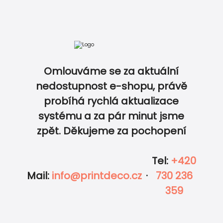
Pozvánky ke stol
Omlouváme se za aktuální
Expresní tisk a rychlé doručení
nedostupnost e-shopu, právě
probíhá rychlá aktualizace
0
0
systému a za pár minut jsme
Garance ceny a 100% kvality
zpět. Děkujeme za pochopení
Tel
:
+420
Mail
:
info@printdeco.cz
·
730 236
359