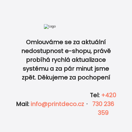
Svatební klíčenky s otvír
Omlouváme se za aktuální
Expresní tisk a rychlé doručení
nedostupnost e-shopu, právě
probíhá rychlá aktualizace
0
0
systému a za pár minut jsme
Garance ceny a 100% kvality
zpět. Děkujeme za pochopení
Tel
:
+420
Mail
:
info@printdeco.cz
·
730 236
359